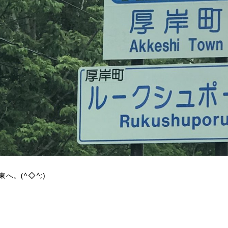
へ。(^◇^;)