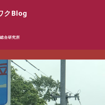
クBlog
食総合研究所