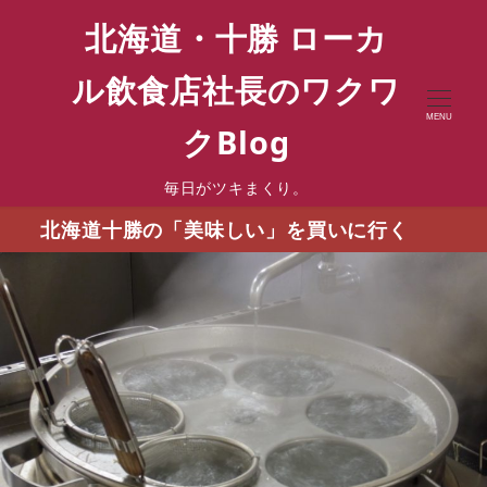
北海道・十勝 ローカ
ル飲食店社長のワクワ
MENU
クBlog
毎日がツキまくり。
北海道十勝の「美味しい」を買いに行く